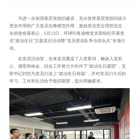
为进一步加强基层党组织建设，充分发挥基层党组织战斗
堡垒作用和广大党员先锋模范作用，激励党员坚定理想信念，
永担使命葆初心，6月22日，环球印务凌峰党支部组织开展党
员“政治生日”主题党日活动暨“党员突击队争当排头兵”专项行
动。
在党员活动室，全体党员重温了入党誓词，畅谈入党初
心、感受和体会，结合工作努力方向许下“政治生日愿望”，支
部书记刘恺为党员们送上“政治生日祝福”，并对党员们今后的
学习、工作和生活给予殷切期望，提出明确要求。